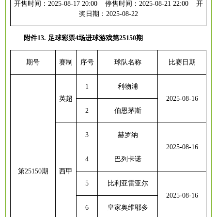
开售时间：
2025-08-17 20:00 停售时间：2025-08-21 22:00 开
奖日期：2025-08-22
附件
13. 足球彩票4场进球游戏第25150期
期号
赛制
序号
球队名称
比赛日期
1
利物浦
英超
2025-08-16
2
伯恩茅斯
3
赫罗纳
2025-08-16
4
巴列卡诺
第
25150期
西甲
5
比利亚雷亚尔
2025-08-16
6
皇家奥维耶多