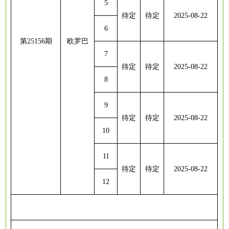
5
待定
待定
2025-08-22
6
第
25156期
欧罗巴
7
待定
待定
2025-08-22
8
9
待定
待定
2025-08-22
10
11
待定
待定
2025-08-22
12