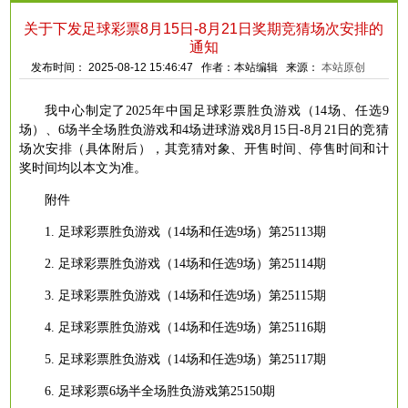
关于下发足球彩票8月15日-8月21日奖期竞猜场次安排的
通知
发布时间： 2025-08-12 15:46:47 作者：本站编辑 来源：
本站原创
我中心制定了
2025年中国足球彩票胜负游戏（14场、任选9
场）、6场半全场胜负游戏和4场进球游戏8月15日-8月21日的竞猜
场次安排（具体附后），其竞猜对象、开售时间、停售时间和计
奖时间均以本文为准。
附件
1. 足球彩票胜负游戏（14场和任选9场）第25113期
2. 足球彩票胜负游戏（14场和任选9场）第25114期
3. 足球彩票胜负游戏（14场和任选9场）第25115期
4. 足球彩票胜负游戏（14场和任选9场）第25116期
5. 足球彩票胜负游戏（14场和任选9场）第25117期
6. 足球彩票6场半全场胜负游戏第25150期