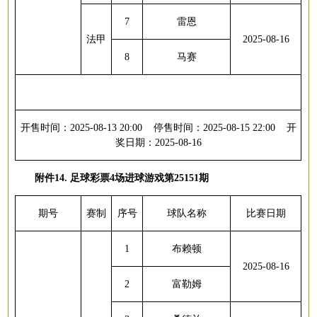
7
雷恩
法甲
2025-08-16
8
马赛
开售时间：
2025-08-13 20:00 停售时间：2025-08-15 22:00 开
奖日期：2025-08-16
附件
14. 足球彩票4场进球游戏第25151期
期号
赛制
序号
球队名称
比赛日期
1
布赖顿
2025-08-16
2
富勒姆