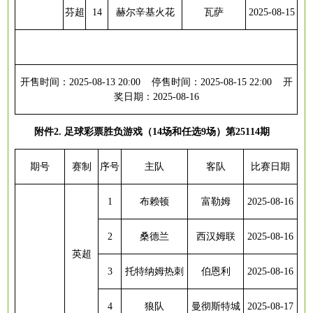
芬超
14
赫尔辛基火花
瓦萨
2025-08-15
开售时间：
2025-08-13 20:00 停售时间：2025-08-15 22:00 开
奖日期：2025-08-16
附件
2. 足球彩票胜负游戏（14场和任选9场）第25114期
期号
赛制
序号
主队
客队
比赛日期
1
布赖顿
富勒姆
2025-08-16
2
桑德兰
西汉姆联
2025-08-16
英超
3
托特纳姆热刺
伯恩利
2025-08-16
4
狼队
曼彻斯特城
2025-08-17