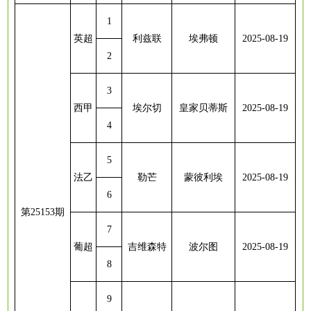
1
英超
利兹联
埃弗顿
2025-08-19
2
3
西甲
埃尔切
皇家贝蒂斯
2025-08-19
4
5
法乙
勒芒
蒙彼利埃
2025-08-19
6
第
25153期
7
葡超
吉维森特
波尔图
2025-08-19
8
9