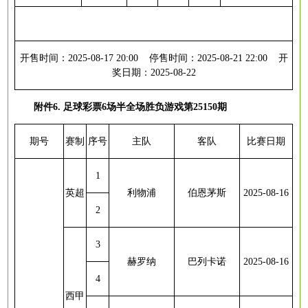
开售时间：
2025-08-17 20:00 停售时间：2025-08-21 22:00 开
奖日期：2025-08-22
附件
6. 足球彩票6场半全场胜负游戏第25150期
期号
赛制
序号
主队
客队
比赛日期
1
英超
利物浦
伯恩茅斯
2025-08-16
2
3
赫罗纳
巴列卡诺
2025-08-16
4
西甲