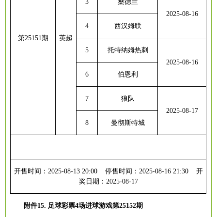
3
桑德兰
2025-08-16
4
西汉姆联
第
25151期
英超
5
托特纳姆热刺
2025-08-16
6
伯恩利
7
狼队
2025-08-17
8
曼彻斯特城
开售时间：
2025-08-13 20:00 停售时间：2025-08-16 21:30 开
奖日期：2025-08-17
附件
15. 足球彩票4场进球游戏第25152期