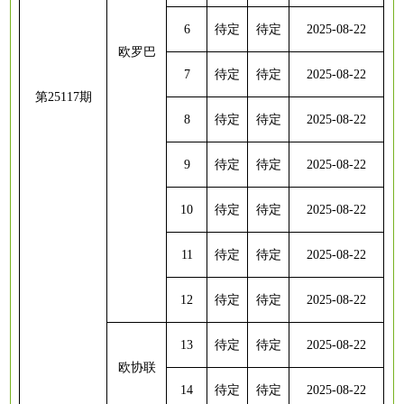
6
待定
待定
2025-08-22
欧罗巴
7
待定
待定
2025-08-22
第
25117期
8
待定
待定
2025-08-22
9
待定
待定
2025-08-22
10
待定
待定
2025-08-22
11
待定
待定
2025-08-22
12
待定
待定
2025-08-22
13
待定
待定
2025-08-22
欧协联
14
待定
待定
2025-08-22