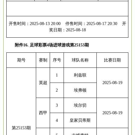
开售时间：
2025-08-13 20:00 停售时间：2025-08-17 20:30 开
奖日期：2025-08-18
附件
16. 足球彩票4场进球游戏第25153期
期号
赛制
序号
球队名称
比赛日期
1
利兹联
英超
2025-08-19
2
埃弗顿
3
埃尔切
西甲
2025-08-19
4
皇家贝蒂斯
第
25153期