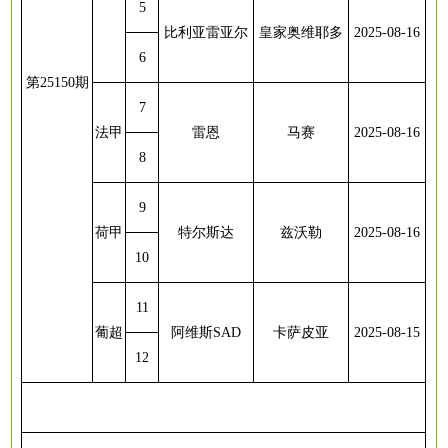
5
比利亚雷亚尔
皇家奥维耶多
2025-08-16
6
第
25150期
7
法甲
雷恩
马赛
2025-08-16
8
9
荷甲
特尔斯达
兹沃勒
2025-08-16
10
11
葡超
阿维斯
SAD
卡萨皮亚
2025-08-15
12