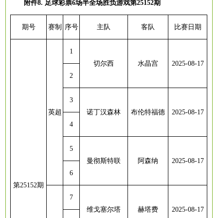
附件
8. 足球彩票6场半全场胜负游戏第25152期
期号
赛制
序号
主队
客队
比赛日期
1
切尔西
水晶宫
2025-08-17
2
3
英超
诺丁汉森林
布伦特福德
2025-08-17
4
5
曼彻斯特联
阿森纳
2025-08-17
6
第
25152期
7
维戈塞尔塔
赫塔费
2025-08-17