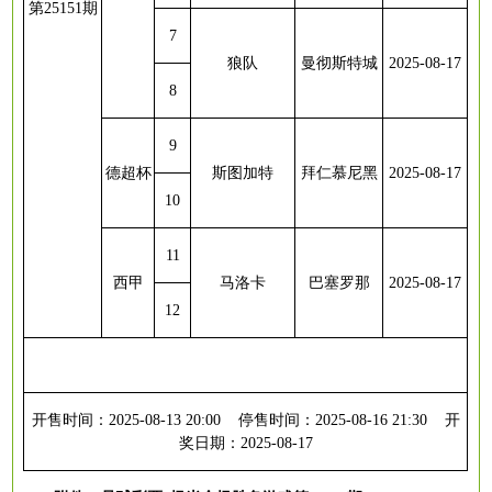
第
25151期
7
狼队
曼彻斯特城
2025-08-17
8
9
德超杯
斯图加特
拜仁慕尼黑
2025-08-17
10
11
西甲
马洛卡
巴塞罗那
2025-08-17
12
开售时间：
2025-08-13 20:00 停售时间：2025-08-16 21:30 开
奖日期：2025-08-17