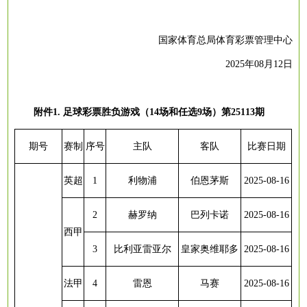
国家体育总局体育彩票管理中心
2025年08月12日
附件
1. 足球彩票胜负游戏（14场和任选9场）第25113期
期号
赛制
序号
主队
客队
比赛日期
英超
1
利物浦
伯恩茅斯
2025-08-16
2
赫罗纳
巴列卡诺
2025-08-16
西甲
3
比利亚雷亚尔
皇家奥维耶多
2025-08-16
法甲
4
雷恩
马赛
2025-08-16