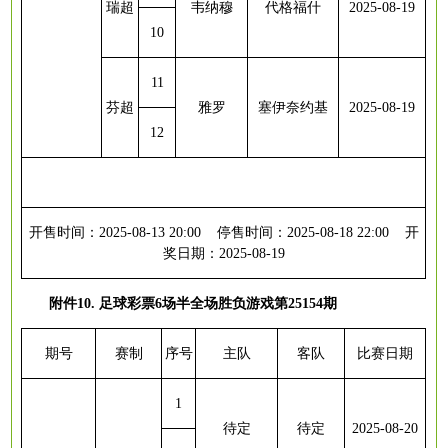
瑞超
韦纳穆
代格福什
2025-08-19
10
11
芬超
雅罗
塞伊奈约基
2025-08-19
12
开售时间：
2025-08-13 20:00 停售时间：2025-08-18 22:00 开
奖日期：2025-08-19
附件
10. 足球彩票6场半全场胜负游戏第25154期
期号
赛制
序号
主队
客队
比赛日期
1
待定
待定
2025-08-20