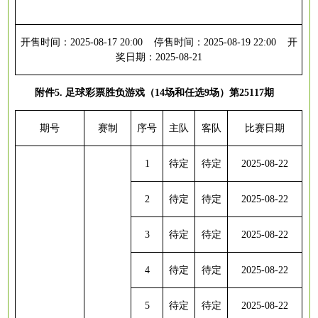
开售时间：
2025-08-17 20:00 停售时间：2025-08-19 22:00 开
奖日期：2025-08-21
附件
5. 足球彩票胜负游戏（14场和任选9场）第25117期
期号
赛制
序号
主队
客队
比赛日期
1
待定
待定
2025-08-22
2
待定
待定
2025-08-22
3
待定
待定
2025-08-22
4
待定
待定
2025-08-22
5
待定
待定
2025-08-22