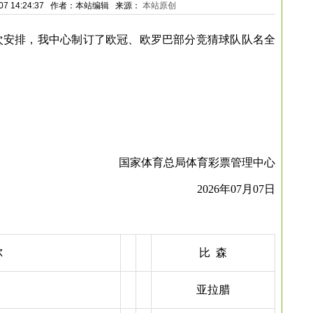
-07 14:24:37 作者：本站编辑 来源：
本站原创
次安排，我中心制订了欧冠、欧罗巴部分竞猜球队队名全
国家体育总局体育彩票管理中心
2026年07月07日
尔
比
森
亚拉腊