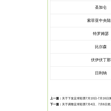
圣加仑
索菲亚中央陆
特罗姆瑟
比尔森
伏伊伏丁那
日利纳
上一篇：
关于下发足球彩票7月10日-7月16
下一篇：
关于调整足球彩票7月4日、7月6日