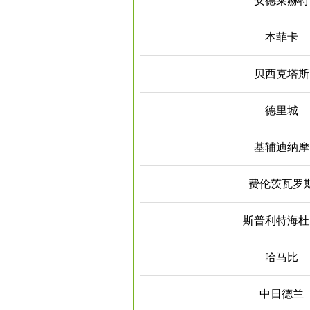
安德莱赫特
本菲卡
贝西克塔斯
德里城
基辅迪纳摩
费伦茨瓦罗
斯普利特海杜
哈马比
中日德兰