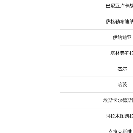
巴尼亚卢卡
萨格勒布迪
伊纳迪亚
塔林弗罗
杰尔
哈茨
埃斯卡尔德斯
阿拉木图凯
克拉克斯维