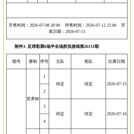
开售时间：
2026-07-08 20:00 停售时间：2026-07-12 22:00 开
奖日期：2026-07-13
附件
3. 足球彩票6场半全场胜负游戏第26131期
期号
赛制
序号
主队
客队
比赛日期
1
待定
待定
2026-07-15
2
世界杯
3
待定
待定
2026-07-16
4