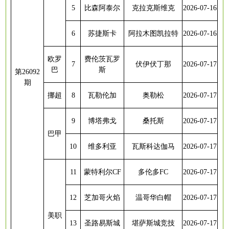
5
比森阿泰尔
克拉克斯维克
2026-07-16
6
苏捷斯卡
阿拉木图凯拉特
2026-07-16
欧罗
费伦茨瓦罗
7
伏伊伏丁那
2026-07-17
巴
斯
第
26092
期
挪超
8
瓦勒伦加
奥勒松
2026-07-17
9
博塔弗戈
桑托斯
2026-07-17
巴甲
10
维多利亚
瓦斯科达伽马
2026-07-17
11
蒙特利尔
CF
多伦多
FC
2026-07-17
12
芝加哥火焰
温哥华白帽
2026-07-17
美职
13
圣路易斯城
堪萨斯城竞技
2026-07-17