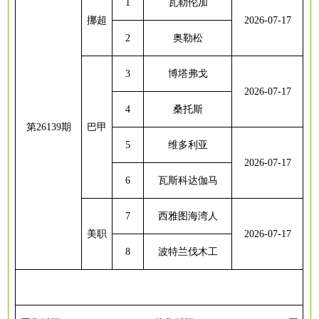
1
瓦勒伦加
挪超
2026-07-17
2
奥勒松
3
博塔弗戈
2026-07-17
4
桑托斯
第
26139期
巴甲
5
维多利亚
2026-07-17
6
瓦斯科达伽马
7
西雅图海湾人
美职
2026-07-17
8
波特兰伐木工