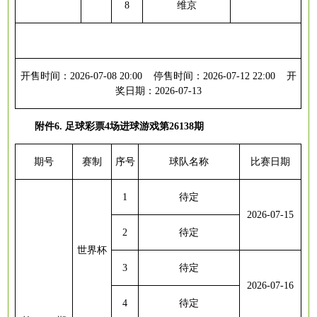
8
维京
开售时间：
2026-07-08 20:00 停售时间：2026-07-12 22:00 开
奖日期：2026-07-13
附件
6. 足球彩票4场进球游戏第26138期
期号
赛制
序号
球队名称
比赛日期
1
待定
2026-07-15
2
待定
世界杯
3
待定
2026-07-16
4
待定