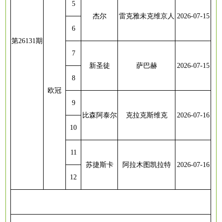
5
杰尔
雷克雅未克维京人
2026-07-15
6
第
26131期
7
新圣徒
萨巴赫
2026-07-15
8
欧冠
9
比森阿泰尔
克拉克斯维克
2026-07-16
10
11
苏捷斯卡
阿拉木图凯拉特
2026-07-16
12