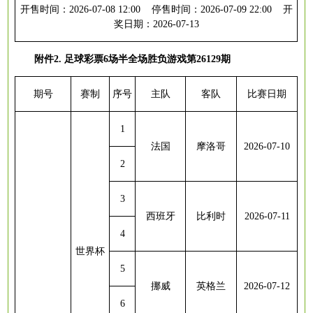
开售时间：
2026-07-08 12:00 停售时间：2026-07-09 22:00 开
奖日期：2026-07-13
附件
2. 足球彩票6场半全场胜负游戏第26129期
期号
赛制
序号
主队
客队
比赛日期
1
法国
摩洛哥
2026-07-10
2
3
西班牙
比利时
2026-07-11
4
世界杯
5
挪威
英格兰
2026-07-12
6