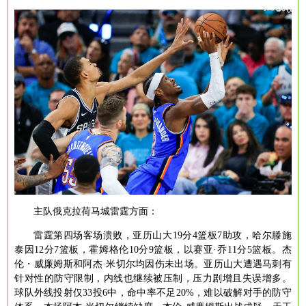
主队俄克拉荷马城雷霆方面：
雷霆第四场客场溃败，亚历山大
19分4篮板7助攻，哈尔滕施
泰因12分7篮板，霍姆格伦10分9篮板，以赛亚·乔11分5篮板。杰
伦・威廉姆斯和阿杰·米切尔均因伤未出场。亚历山大遭遇马刺有
针对性的防守限制，内线也继续被压制，压力剧增且失误增多。
球队外线投射仅33投6中，命中率不足20%，难以破解对手的防守