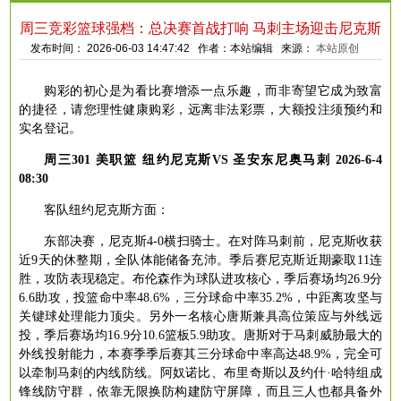
周三竞彩篮球强档：总决赛首战打响 马刺主场迎击尼克斯
发布时间： 2026-06-03 14:47:42 作者：本站编辑 来源：
本站原创
购彩的初心是为看比赛增添一点乐趣，而非寄望它成为致富
的捷径，请您理性健康购彩，远离非法彩票，大额投注须预约和
实名登记。
周三
301 美职篮 纽约尼克斯VS 圣安东尼奥马刺 2026-6-4
08:30
客队纽约尼克斯方面：
东部决赛，尼克斯
4-0横扫骑士。在对阵马刺前，尼克斯收获
近9天的休整期，全队体能储备充沛。季后赛尼克斯近期豪取11连
胜，攻防表现稳定。布伦森作为球队进攻核心，季后赛场均26.9分
6.6助攻，投篮命中率48.6%，三分球命中率35.2%，中距离攻坚与
关键球处理能力顶尖。另外一名核心唐斯兼具高位策应与外线远
投，季后赛场均16.9分10.6篮板5.9助攻。唐斯对于马刺威胁最大的
外线投射能力，本赛季季后赛其三分球命中率高达48.9%，完全可
以牵制马刺的内线防线。阿奴诺比、布里奇斯以及约什·哈特组成
锋线防守群，依靠无限换防构建防守屏障，而且三人也都具备外