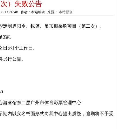
次）失败公告
-08 17:20:48 作者：本站编辑 来源：
本站原创
州体彩定制遮阳伞、帐篷、吊顶棚采购项目（第二次）。
足
3家。
之日起
1个工作日。
将另行公告。
40
心游泳馆东二层广州市体育彩票管理中心
示期内以实名书面形式向我中心提出质疑，逾期将不予受