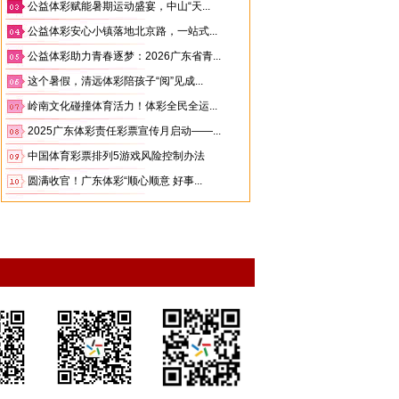
公益体彩赋能暑期运动盛宴，中山“天...
公益体彩安心小镇落地北京路，一站式...
公益体彩助力青春逐梦：2026广东省青...
这个暑假，清远体彩陪孩子“阅”见成...
岭南文化碰撞体育活力！体彩全民全运...
2025广东体彩责任彩票宣传月启动——...
中国体育彩票排列5游戏风险控制办法
圆满收官！广东体彩“顺心顺意 好事...