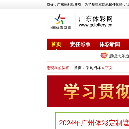
您好，广东体彩欢迎您！为了获得本网站最佳体验，我们建
首页
责任彩票
体彩新闻
超级大乐
您现在的位置：
首页
»
采购招标
» 正文
2024年广州体彩定制