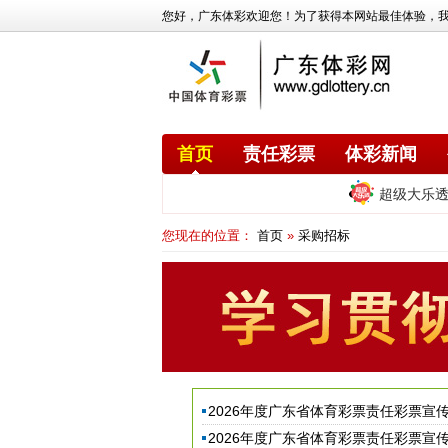
您好，广东体彩欢迎您！为了获得本网站最佳体验，我们建
首页
责任彩票
体彩新闻
超级大乐
您现在的位置：
首页
»
采购招标
2026年度广东省体育彩票责任彩票宣
2026年度广东省体育彩票责任彩票宣