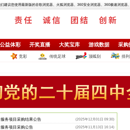
议您使用最新版的谷歌浏览器、火狐浏览器、360安全浏览器、360极速浏览器、ie1
公益体彩
开奖直播
大奖宝库
游戏数据
采购
透
竞彩
传统足球
顶呱刮
排列
传服务项目采购结果公告
(2025年12月01日 09:30)
传服务项目采购公告
(2025年11月13日 16:14)