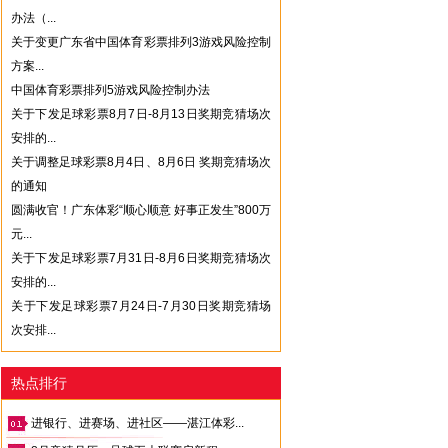
办法（...
关于变更广东省中国体育彩票排列3游戏风险控制
方案...
中国体育彩票排列5游戏风险控制办法
关于下发足球彩票8月7日-8月13日奖期竞猜场次
安排的...
关于调整足球彩票8月4日、8月6日 奖期竞猜场次
的通知
圆满收官！广东体彩“顺心顺意 好事正发生”800万
元...
关于下发足球彩票7月31日-8月6日奖期竞猜场次
安排的...
关于下发足球彩票7月24日-7月30日奖期竞猜场
次安排...
热点排行
进银行、进赛场、进社区——湛江体彩...