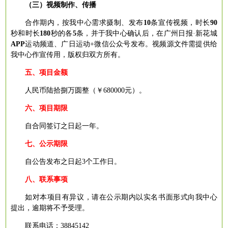
（三）
视频制作、传播
合作期内，按我中心需求摄制、发布
10
条宣传视频，时长
90
秒和时长
180
秒的各
5
条，并于我中心确认后，在广州日报
·新花城
APP
运动频道、广日运动
+微信公众号发布。视频源文件需提供给
我中心作宣传用，版权归双方所有。
五、项目金额
人民币
陆
拾捌万圆整（￥
6
80
0
00
元）。
六、项目期限
自合同签订之日起
一年。
七、公示期限
自公告发布之日起
3个工作日。
八、联系事项
如对本
项目
有异议，请在公示期内以
实名
书面形式向我
中心
提出，逾期将不予受理。
联系电话：
38845142