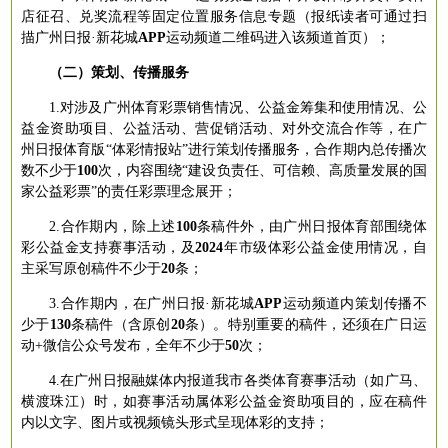
店征召、兑奖流程等
固定位置
服务信息专题（报纸读者可通过扫
描广州日报
·新花城
APP
运动频道二维码进入该频道首页）；
（二）策划、传播服务
1.对涉及广州体育彩票销售情况、公益金筹集和使用情况、公
益金资助项目、公益活动、营促销活动、对外交流合作等，在广
州日报体育版
“体彩情报站”进
行策划传播服务，合作期内总传播次
数不少于
100
次，内容围绕
“建设负责任、可信赖、高质量发展的国
家公益彩票”
的责任彩票理念展开；
2.合作期内，除上述
100
条稿件外，
由广州日报体育部围绕体
彩公益金支持赛事活动
，
及
2024
年市级体彩公益金使用情况
，
自
主采写原创稿件不少于
20
条
；
3.合作期内，在广州日报·新花城
A
PP
运动频道内策划传播不
少于
130
条稿件（含原创
20
条）。特别重要的稿件，还
须
在广日运
动
+微信公众号发布，全年不少于
50
次；
4.在广州日报融媒体内报道我市各类体育赛事活动（如广马、
横渡珠江）时，如赛事活动属体彩公益金资助项目的，应在稿件
内以文字、图片或视频镜头形式
呈现
体彩的支持；