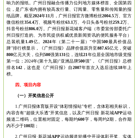
响力的报纸。广州日报融合传播力位列地方媒体榜首、全国第四
位，是广东省内拥有较高发行量、订阅量、零售量和传阅量的报
纸品牌
。
截至
2024
年
1
1
月，广州日报官方微博粉丝
2004.5
万、官方
微信粉丝
354
.4
万、视频号粉丝
63.1
万、今日头条号粉丝
259.2
万、
抖音号粉丝
806.0
万。广州日报新花城客户端（市委宣传部委托广
州日报打造的、为市民提供权威优质新闻资讯的便民服务平台）
总装机量
1.49
亿。
2024
年（第二十一届）
“中国
500
最具价值品
牌
”排行榜显示，《广州日报》品牌价值跃升至
887.65
亿元，突破
800
亿元大关，位列
500
强第
131
位，连续
21
年位居全国地市级党报
第一位；
2024年(第十九届)“亚洲品牌
500
强
”，《广州日报》总榜
排名
142
，这也是《广州日报》自
2007
年首次入选后连续
18
年上
榜。
四、项目内容
（一
）开奖信息公开
1.广州日报体育版开设
“体彩情报站”
专栏，含体彩相关标识，
内容含有
“超级大乐透”
开奖信息，以及广州日报
·新花城
APP
运动
频道二维码，位置相对固定，每期约
600
字，每周约
2
期，合作期
内不少于
100
期；
2.广州日报·新花城
APP
运动频道轮播中开设体彩开奖、实体