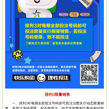
排列
3限量销售
一、排列
3对每期全部投注号码的可投注注数实行动态限量销
售，若投注号码受限，则不能投注。动态实时限制注数由初始投