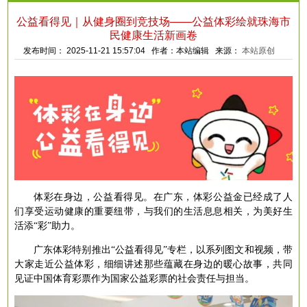
公益看得见｜从健身圈到竞技场——公益体彩绘就珠海市
民健康生活新画卷
发布时间： 2025-11-21 15:57:04 作者：本站编辑 来源：
本站原创
体彩在身边，公益看得见。在广东，体彩公益金已经成了人
们享受运动健康的重要纽带，与我们的生活息息相关，为美好生
活添
“彩”助力。
广东体彩特别推出
“公益看得见”专栏，以系列图文和视频，带
大家走近公益体彩，细细讲述那些蕴藏在身边的暖心故事，共同
见证中国体育彩票作为国家公益彩票的社会责任与担当。