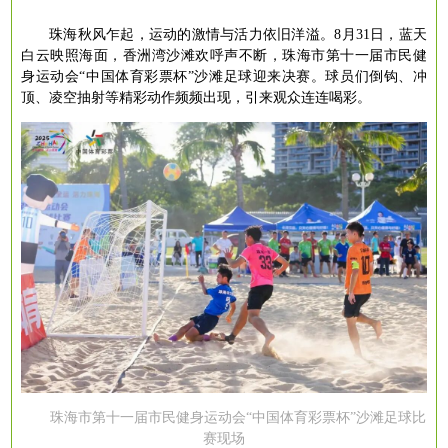
珠海秋风乍起，运动的激情与活力依旧洋溢。
8月31日，蓝天
白云映照海面，香洲湾沙滩欢呼声不断，珠海市第十一届市民健
身运动会“中国体育彩票杯”沙滩足球迎来决赛。球员们倒钩、冲
顶、凌空抽射等精彩动作频频出现，引来观众连连喝彩。
珠海市第十一届市民健身运动会
“中国体育彩票杯”沙滩足球比
赛现场