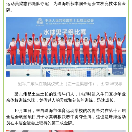
运动员梁志伟随队夺冠，为珠海斩获本届全运会首枚竞技体育金
牌。
冠军广东队在颁奖仪式上（左一是梁志伟）。图
/新华视界
梁志伟是土生土长的珠海斗门人，
14岁时进入斗门区少年业
余体校训练水球，凭借过人的天赋和刻苦的训练，迅速成长。
10月30日，来自珠海市体育运动学校的名将毕焜在第十五届
全运会帆船项目男子水翼帆板决赛中勇夺金牌，这也是珠海运动
员在本届全运会上取得的第二枚金牌。