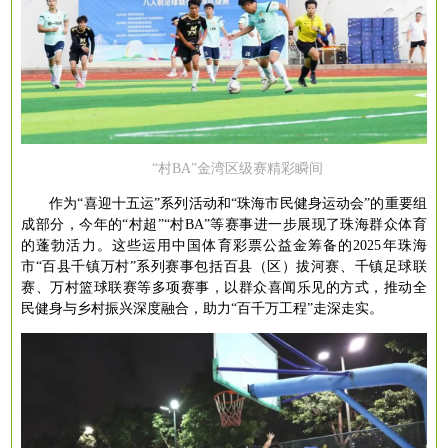
“村BA”金湾区级赛精彩瞬间
作为
“喜迎十五运”系列活动和“珠海市民健身运动会”的重要组
成部分，今年的“村超”“村BA”等赛事进一步展现了珠海群众体育
的蓬勃活力。这些运用中国体育彩票公益金筹备的2025年珠海
市“百县千镇万村”系列赛事包括百县（区）拔河赛、千镇足球联
赛、万村篮球联赛等多项赛事，以群众喜闻乐见的方式，推动全
民健身与乡村振兴深度融合，助力“百千万工程”走深走实。