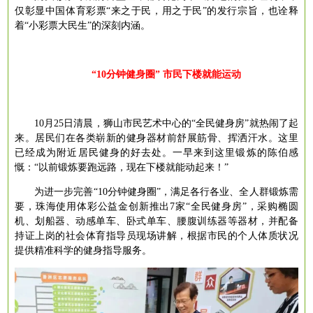
仅彰显中国体育彩票
“来之于民，用之于民”的发行宗旨，也诠释
着“小彩票大民生”的深刻内涵。
“10分钟健身圈”
市民下楼就能运动
10月25日清晨，狮山市民艺术中心的“全民健身房”就热闹了起
来。居民们在各类崭新的健身器材前舒展筋骨、挥洒汗水。这里
已经成为附近居民健身的好去处。一早来到这里锻炼的陈伯感
慨：“以前锻炼要跑远路，现在下楼就能动起来！”
为进一步完善
“10分钟健身圈”，满足各行各业、全人群锻炼需
要，珠海使用体彩公益金创新推出7家“全民健身房”，采购椭圆
机、划船器、动感单车、卧式单车、腰腹训练器等器材，并配备
持证上岗的社会体育指导员现场讲解，根据市民的个人体质状况
提供精准科学的健身指导服务。