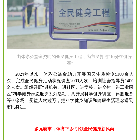
由体彩公益金资助的全民健身工程，为市民打造
“10分钟健身
圈”
2024年以来，体彩公益金助力开展国民体质检测9100余人
次、完成全民健身活动状况调查2000人次、培训社会指导员1400
余人次。组织开展“进机关、进社区、进学校、进乡村、进工业园
区”科学健身志愿服务系列活动，共开展科学健身讲座、体测服务
等60余场，受益人次过万，把科学健身知识和健康生活理念送到
市民身边。
多元赛事，体育下乡
引领全民健身新风尚