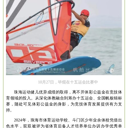
10月27日，毕焜在十五运会比赛中
珠海运动健儿优异成绩的取得，离不开体彩公益金在竞技体
育领域的投入。从深化体教融合到筹办十五运会、全国帆板锦标
赛，随处可见体彩公益金的身影，为竞技体育发展提供有力支
持。
2024年，珠海市体育运动学校、斗门区少年业余体校凭借出
色水平，双双被评为省体育后备人才培养单位办训办学优秀单