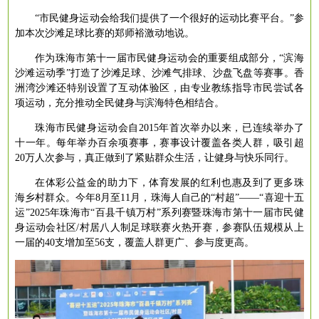
“市民健身运动会给我们提供了一个很好的运动比赛平台。”参
加本次沙滩足球比赛的郑师裕激动地说。
作为珠海市第十一届市民健身运动会的重要组成部分，
“滨海
沙滩运动季”打造了沙滩足球、沙滩气排球、沙盘飞盘等赛事。香
洲湾沙滩还特别设置了互动体验区，由专业教练指导市民尝试各
项运动，充分推动全民健身与滨海特色相结合。
珠海市民健身运动会自
2015年首次举办以来，已连续举办了
十一年。每年举办百余项赛事，赛事设计覆盖各类人群，吸引超
20万人次参与，真正做到了紧贴群众生活，让健身与快乐同行。
在体彩公益金的助力下，体育发展的红利也惠及到了更多珠
海乡村群众。今年
8月至11月，珠海人自己的“村超”——“喜迎十五
运”2025年珠海市“百县千镇万村”系列赛暨珠海市第十一届市民健
身运动会社区/村居八人制足球联赛火热开赛，参赛队伍规模从上
一届的40支增加至56支，覆盖人群更广、参与度更高。