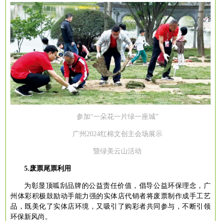
参加
“一朵花一片绿一座城”
广州
2024红棉文创主会场展示
暨绿美云山活动
5.
废票尾票利用
为彰显顶呱刮品牌的公益责任价值，倡导公益环保理念，广
州体彩积极鼓励动手能力强的实体店代销者将废票制作成手工艺
品，既美化了实体店环境，又吸引了购彩者共同参与，不断引领
环保新风尚。