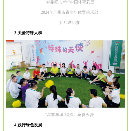
“奔跑吧·少年”中国体育彩票
2024年广州市青少年体育俱乐部
乒乓球比赛
3.
关爱特殊人群
“星耀羊城”特殊儿童夏令营
4.
践行绿色发展