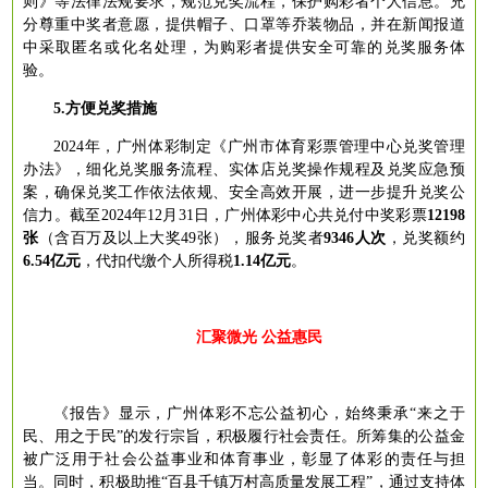
则》等法律法规要求，规范兑奖流程，保护购彩者个人信息。充
分尊重中奖者意愿，提供帽子、口罩等乔装物品，并在新闻报道
中采取匿名或化名处理，为购彩者提供安全可靠的兑奖服务体
验。
5.
方便兑奖措施
2024年，广州体彩制定《广州市体育彩票管理中心兑奖管理
办法》，细化兑奖服务流程、实体店兑奖操作规程及兑奖应急预
案，确保兑奖工作依法依规、安全高效开展，进一步提升兑奖公
信力。截至2024年12月31日，广州体彩中心共兑付中奖彩票
12198
张
（含百万及以上大奖
49张），服务兑奖者
9346人次
，兑奖额约
6.54亿元
，代扣代缴个人所得税
1.14亿元
。
汇聚微光
公益惠民
《报告》显示，广州体彩不忘公益初心，始终秉承
“来之于
民、用之于民”的发行宗旨，积极履行社会责任。所筹集的公益金
被广泛用于社会公益事业和体育事业，彰显了体彩的责任与担
当。同时，积极助推“百县千镇万村高质量发展工程”，通过支持体