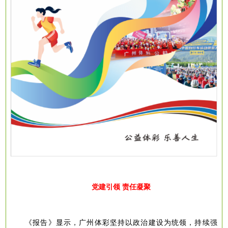
党建引领
责任凝聚
《报告》显示，广州体彩坚持以政治建设为统领，持续强