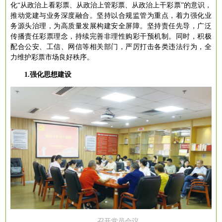
化
“从政治上看彩票、从政治上管彩票、从政治上干彩票”的意识，
推动党建与业务深度融合。坚持以合规监管为重点，着力强化业
务源头治理，为高质量发展构建安全屏障。坚持责任先导，广泛
传播责任彩票理念，持续完善非理性购彩干预机制。同时，积极
配合公安、工信、网信等相关部门，严厉打击各类违法行为，全
力维护彩票市场良好秩序。
1.
强化思想建设
召开党员会议