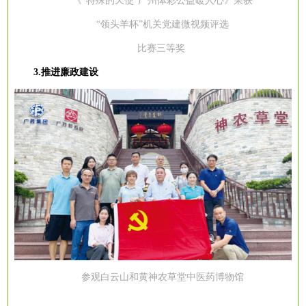
《
“特殊的天使”广州体彩公益暖人心》荣获
“领头羊杯”机关党建微视频评选
比赛三等奖
3.
推进廉政建设
参观白云山和黄神农草堂中医药博物馆