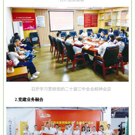
召开学习贯彻党的二十届三中全会精神会议
2.
党建业务融合