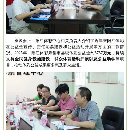
座谈会上，阳江体彩中心相关负责人介绍了近年来阳江体彩
在公益金宣传、责任彩票建设和公益活动开展等方面的工作情
况。
2025年，阳江体彩筹集市县级体彩公益金约
3737万元
，持续
支持
全民健身设施建设、群众体育活动开展以及公益助学
等项
目，推动体彩公益成果更多惠及群众生活。