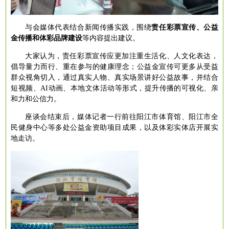
与会媒体代表结合新闻传播实践，围绕
责任彩票宣传、公益
金传播和体彩品牌建设
等内容提出建议。
大家认为，责任彩票宣传应更加注重生活化、人文化表达，
倡导量力而行、重在参与的健康理念；公益金宣传可更多从受益
群众视角切入，通过真实人物、真实场景讲好公益故事，并结合
短视频、
AI动画、本地文体活动等形式，提升传播的可视化、亲
和力和公信力。
座谈会结束后，媒体记者一行前往阳江市体育馆、阳江市全
民健身中心等多处公益金资助项目成果，以及体彩实体店开展实
地走访。