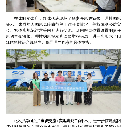
在体彩实体店，媒体代表现场了解责任彩票宣传、理性购彩
提示、未成年人购彩风险防范等工作开展情况，并就体彩公益宣
传、实体店规范运营等内容进行交流。店内醒目位置设置的责任
彩票宣传海报、理性购彩提示和监督举报信息，进一步展示了阳
江体彩推进合规销售、倡导理性购彩的具体举措。
此次活动通过
“座谈交流+实地走访”
的形式，进一步搭建起阳
江体彩与媒体之间的沟通桥梁，也让媒体代表更加直观了解体彩