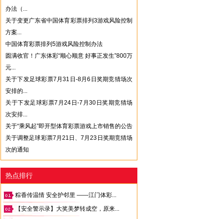
办法（...
关于变更广东省中国体育彩票排列3游戏风险控制
方案...
中国体育彩票排列5游戏风险控制办法
圆满收官！广东体彩“顺心顺意 好事正发生”800万
元...
关于下发足球彩票7月31日-8月6日奖期竞猜场次
安排的...
关于下发足球彩票7月24日-7月30日奖期竞猜场
次安排...
关于“乘风起”即开型体育彩票游戏上市销售的公告
关于调整足球彩票7月21日、7月23日奖期竞猜场
次的通知
热点排行
粽香传温情 安全护邻里 ——江门体彩...
【安全警示录】大奖美梦转成空，原来...