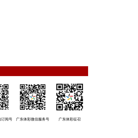
信订阅号
广东体彩微信服务号
广东体彩征召