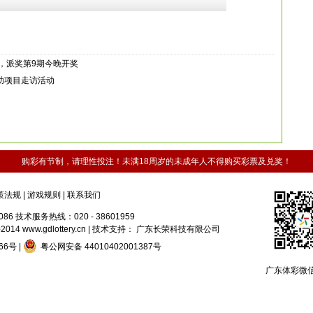
亿，派奖第9期今晚开奖
助项目走访活动
购彩有节制，请理性投注！未满18周岁的未成年人不得购买彩票及兑奖！
策法规
|
游戏规则
|
联系我们
 技术服务热线：020 - 38601959
4 www.gdlottery.cn | 技术支持：
广东长荣科技有限公司
66号
|
粤公网安备 44010402001387号
广东体彩微