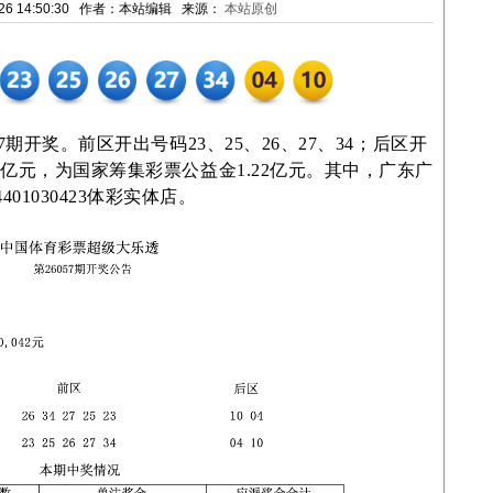
-26 14:50:30 作者：本站编辑 来源：
本站原创
57期开奖。
前区开出号码
23、25、26、27、34；后区开
41亿元，为国家筹集彩票公益金1.22亿元。其中，广东广
01030423体彩实体店。