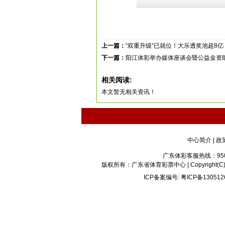
上一篇：
“双重升级”已就位！大乐透奖池超8
下一篇：
阳江体彩举办媒体座谈会暨公益金资
相关阅读:
本文暂无相关资讯！
中心简介
|
政
广东体彩客服热线：95086
版权所有：广东省体育彩票中心 | Copyright(C)201
ICP备案编号:
粤ICP备130512