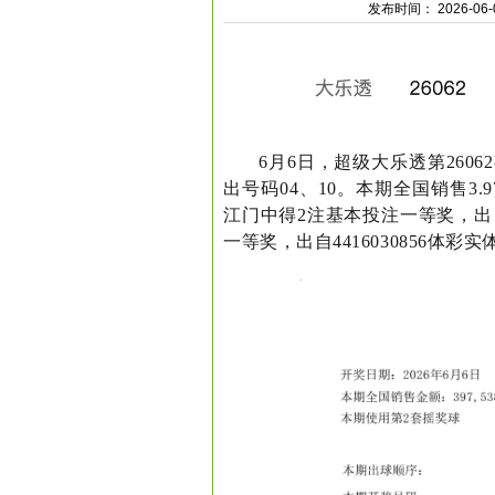
发布时间： 2026-06
6月6日，超级大乐透第2606
出号码04、10。本期全国销售3
江门中得2注基本投注一等奖，出自
一等奖，出自4416030856体彩实