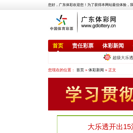
您好，广东体彩欢迎您！为了获得本网站最佳体验，我们建
首页
责任彩票
体彩新闻
超级大乐
您现在的位置：
首页
»
体彩新闻
» 正文
大乐透开出15