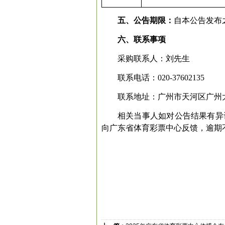
五、
公告
期限
：
自本公告发布
六、联系事项
采购联系人：刘先生
联系电话：
020-37602135
联系地址：广州市天河区广州
相关当事人如对公告结果有异
向广东省体育彩票中心反馈，逾期