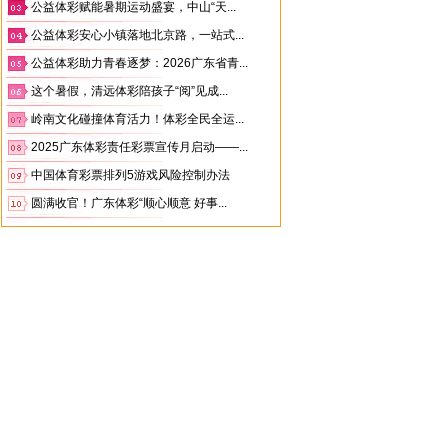
公益体彩赋能暑期运动盛宴，中山“天...
公益体彩安心小镇落地北京路，一站式...
公益体彩助力青春逐梦：2026广东省青...
这个暑假，清远体彩陪孩子“阅”见成...
岭南文化碰撞体育活力！体彩全民全运...
2025广东体彩责任彩票宣传月启动——...
中国体育彩票排列5游戏风险控制办法
圆满收官！广东体彩“顺心顺意 好事...